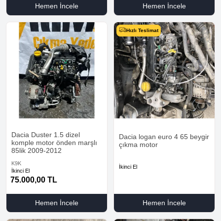
Hemen İncele
Hemen İncele
Hızlı Teslimat
Dacia Duster 1.5 dizel
Dacia logan euro 4 65 beygir
komple motor önden marşlı
çıkma motor
85lik 2009-2012
K9K
İkinci El
İkinci El
75.000,00
TL
Hemen İncele
Hemen İncele