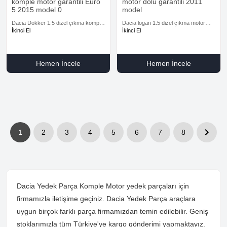
komple motor garantili Euro
motor dolu garantili 2011
5 2015 model 0
model
Dacia Dokker 1.5 dizel çıkma komple
Dacia logan 1.5 dizel çıkma motor
motor garantili Euro 5 2015 model
dolu garantili 2011 model
İkinci El
İkinci El
Hemen İncele
Hemen İncele
1
2
3
4
5
6
7
8
Dacia Yedek Parça Komple Motor yedek parçaları için
firmamızla iletişime geçiniz. Dacia Yedek Parça araçlara
uygun birçok farklı parça firmamızdan temin edilebilir. Geniş
stoklarımızla tüm Türkiye'ye kargo gönderimi yapmaktayız.