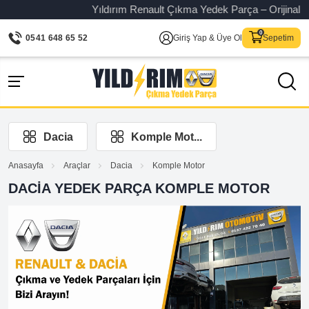
Yıldırım Renault Çıkma Yedek Parça – Orijinal ve garantili 
0541 648 65 52
Giriş Yap & Üye Ol
Sepetim
Dacia
Komple Mot...
Anasayfa
Araçlar
Dacia
Komple Motor
DACIA YEDEK PARÇA KOMPLE MOTOR