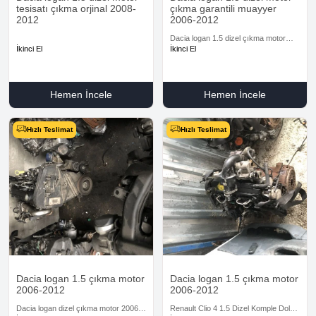
tesisatı çıkma orjinal 2008-
çıkma garantili muayyer
2012
2006-2012
Dacia logan 1.5 dizel çıkma motor
2006-2012
İkinci El
İkinci El
Hemen İncele
Hemen İncele
Hızlı Teslimat
Hızlı Teslimat
Dacia logan 1.5 çıkma motor
Dacia logan 1.5 çıkma motor
2006-2012
2006-2012
Dacia logan dizel çıkma motor 2006-
Renault Clio 4 1.5 Dizel Komple Dolu