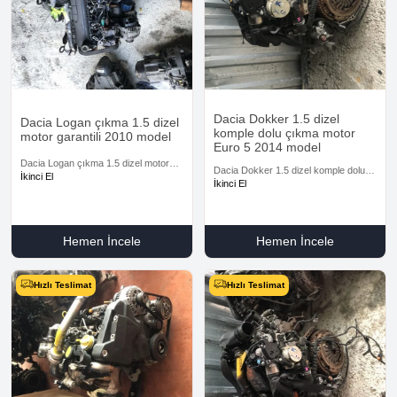
Dacia Dokker 1.5 dizel
Dacia Logan çıkma 1.5 dizel
komple dolu çıkma motor
motor garantili 2010 model
Euro 5 2014 model
Dacia Logan çıkma 1.5 dizel motor
Dacia Dokker 1.5 dizel komple dolu
garantili 2010 model
İkinci El
çıkma motor Euro 5 2014 model
İkinci El
Hemen İncele
Hemen İncele
Hızlı Teslimat
Hızlı Teslimat