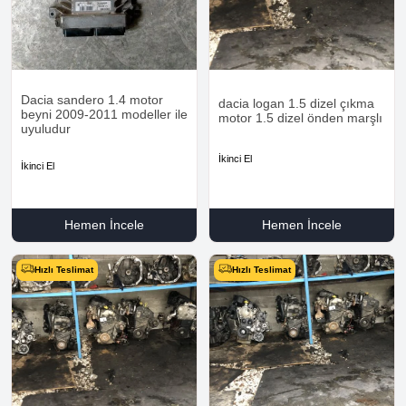
Dacia sandero 1.4 motor
dacia logan 1.5 dizel çıkma
beyni 2009-2011 modeller ile
motor 1.5 dizel önden marşlı
uyuludur
İkinci El
İkinci El
Hemen İncele
Hemen İncele
Hızlı Teslimat
Hızlı Teslimat