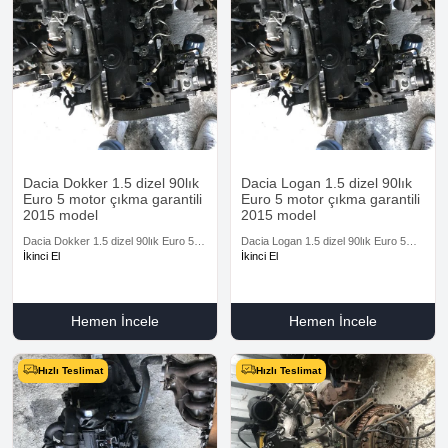
Dacia Dokker 1.5 dizel 90lık
Dacia Logan 1.5 dizel 90lık
Euro 5 motor çıkma garantili
Euro 5 motor çıkma garantili
2015 model
2015 model
Dacia Dokker 1.5 dizel 90lık Euro 5
Dacia Logan 1.5 dizel 90lık Euro 5
motor çıkma garantili 2015 model
motor çıkma garantili 2015 model
İkinci El
İkinci El
Hemen İncele
Hemen İncele
Hızlı Teslimat
Hızlı Teslimat