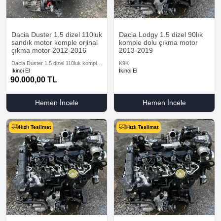
Dacia Duster 1.5 dizel 110luk
Dacia Lodgy 1.5 dizel 90lık
sandık motor komple orjinal
komple dolu çıkma motor
çıkma motor 2012-2016
2013-2019
Dacia Duster 1.5 dizel 110luk komple
K9K
dolu çıkma motor garantili muayyer
İkinci El
İkinci El
2012-2016
90.000,00
TL
Hemen İncele
Hemen İncele
Hızlı Teslimat
Hızlı Teslimat