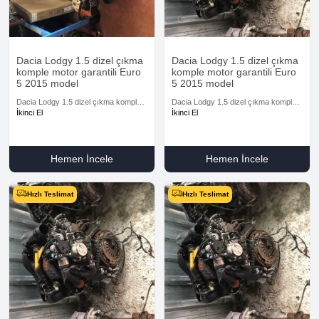
Dacia Lodgy 1.5 dizel çıkma
Dacia Lodgy 1.5 dizel çıkma
komple motor garantili Euro
komple motor garantili Euro
5 2015 model
5 2015 model
Dacia Lodgy 1.5 dizel çıkma komple
Dacia Lodgy 1.5 dizel çıkma komple
motor garantili Euro 5 2015 model
motor garantili Euro 5 2015 model
İkinci El
İkinci El
Hemen İncele
Hemen İncele
Hızlı Teslimat
Hızlı Teslimat