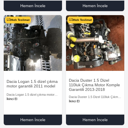
Hemen İncele
Hemen İncele
Hızlı Teslimat
Hızlı Teslimat
Dacia Duster 1.5 Dizel
Dacia Logan 1.5 dizel çıkma
110luk Çıkma Motor Komple
motor garantili 2011 model
Garantili 2013-2018
Dacia Logan 1.5 dizel çıkma motor
Dacia Duster 1.5 Dizel 110luk Çıkma
garantili 2011 model
İkinci El
Motor Komple Garantili 2013-2018
İkinci El
Hemen İncele
Hemen İncele