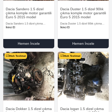
Dacia Sandero 1.5 dizel
Dacia Duster 1.5 dizel 90lık
çıkma komple motor garantili
çıkma komple motor garantili
Euro 5 2015 model
Euro 5 2015 model
Dacia Sandero 1.5 dizel çıkma
Dacia Duster 1.5 dizel 90lık çıkma
komple motor garantili Euro 5 2015
komple motor garantili Euro 5 2015
İkinci El
İkinci El
model
model
Hemen İncele
Hemen İncele
Hızlı Teslimat
Hızlı Teslimat
Dacia Dokker 1.5 dizel çıkma
Dacia logan 1.5 dizel çıkma