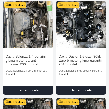
Hızlı Teslimat
Hızlı Teslimat
Dacia Solenza 1.4 benzinli
Dacia Duster 1.5 dizel 90lık
çıkma motor garanti
Euro 5 motor çıkma garantili
muayyer 2004 model
2015 model
Dacia Solenza 1.4 benzinli çıkma
Dacia Duster 1.5 dizel 90lık Euro 5
motor garanti muayyer 2004 model
motor çıkma garantili 2015 model
İkinci El
İkinci El
Hemen İncele
Hemen İncele
Hızlı Teslimat
Hızlı Teslimat