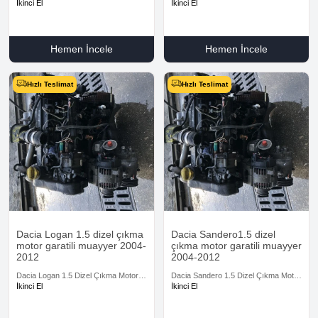
2012 ile uyumludur
garantili
İkinci El
İkinci El
Hemen İncele
Hemen İncele
Hızlı Teslimat
Hızlı Teslimat
Dacia Logan 1.5 dizel çıkma
Dacia Sandero1.5 dizel
motor garatili muayyer 2004-
çıkma motor garatili muayyer
2012
2004-2012
Dacia Logan 1.5 Dizel Çıkma Motor
Dacia Sandero 1.5 Dizel Çıkma Motor
Garatili Muayyer 2004-2012
Garatili Muayyer 2004-2012
İkinci El
İkinci El